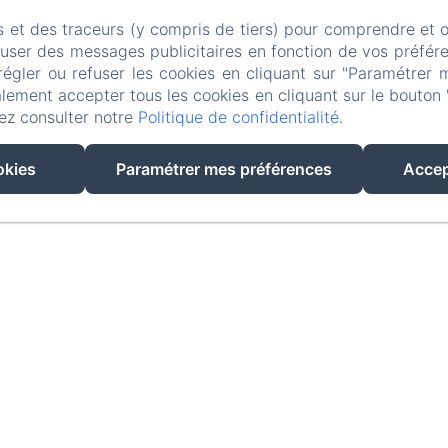
mail.com
s et des traceurs (y compris de tiers) pour comprendre et 
fuser des messages publicitaires en fonction de vos préfére
Votre e-mail
régler ou refuser les cookies en cliquant sur "Paramétrer 
lement accepter tous les cookies en cliquant sur le bouton 
ez consulter notre
Politique de confidentialité
.
Votre message
okies
Paramétrer mes préférences
Accep
J'accepte la politique de confidentia
Les données recueillies sur ce formu
Fleurs de Cerises et par Amenitiz Sol
informations relatives à la demande