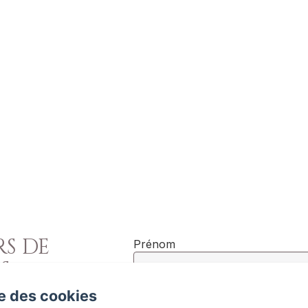
RS DE
Prénom
S
Numéro de téléphone
se des cookies
270, France