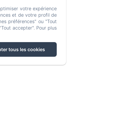
optimiser votre expérience
nces et de votre profil de
mes préférences" ou "Tout
"Tout accepter". Pour plus
ter tous les cookies
lité
laire sont traitées par Aux
utions afin de gérer les
 de contact sur le site