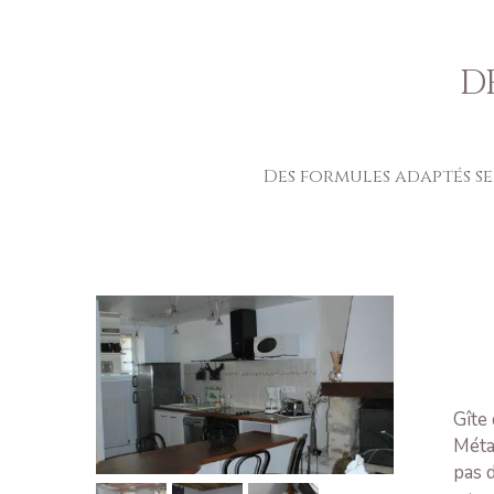
D
Des formules adaptés se
Gîte
Méta
pas d