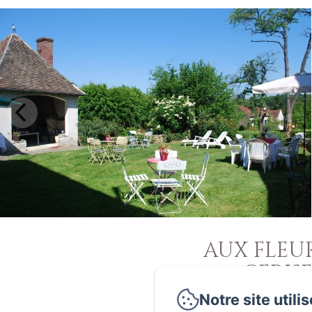
AUX FLEU
CERISE
1 rue de La Mairie
Notre site utili
Le Plessis Luzarches, 95