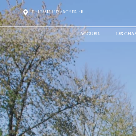
Le Plessis Luzarches, FR
ACCUEIL
LES CHA