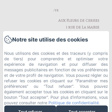
/fr
Aux Fleurs de Cerises
1 rue de La Mairie
95270 - Le Plessis Luzarches
Notre site utilise des cookies
Téléphone: 0609404053
delaplacelaurence@gmail.com
Nous utilisons des cookies et des traceurs (y compris
de tiers) pour comprendre et optimiser votre
expérience de navigation et pour diffuser des
messages publicitaires en fonction de vos préférences
Retour à l'accueil
et de votre profil de navigation. Vous pouvez régler ou
refuser les cookies en cliquant sur "Paramétrer mes
Contactez-nous
préférences" ou "Tout refuser". Vous pouvez
également accepter tous les cookies en cliquant sur le
bouton "Tout accepter". Pour plus d'informations, vous
pouvez consulter notre
Politique de confidentialité
.
Créé par Amenitiz
Tout refuser
Tout accepter