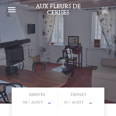
AUX FLEURS DE
CERISES
Arrivée
Départ
/ août
/ août
08
10