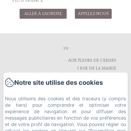
95270, France
ALLER À L'ADRESSE
APPELEZ-NOUS
/fr
Aux Fleurs de Cerises
1 rue de La Mairie
95270 - Le Plessis Luzarches
Notre site utilise des cookies
Téléphone: 0609404053
delaplacelaurence@gmail.com
Nous utilisons des cookies et des traceurs (y compris
de tiers) pour comprendre et optimiser votre
expérience de navigation et pour diffuser des
messages publicitaires en fonction de vos préférences
Retour à l'accueil
et de votre profil de navigation. Vous pouvez régler ou
refuser les cookies en cliquant sur "Paramétrer mes