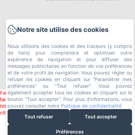
Retour à l'accueil
Notre site utilise des cookies
Contactez-nous
Nous utilisons des cookies et des traceurs (y compris
de tiers) pour comprendre et optimiser votre
expérience de navigation et pour diffuser des
messages publicitaires en fonction de vos préférences
Créé par Amenitiz
et de votre profil de navigation. Vous pouvez régler ou
refuser les cookies en cliquant sur "Paramétrer mes
préférences" ou "Tout refuser". Vous pouvez
également accepter tous les cookies en cliquant sur le
Failed to load BookingEngine/index: Loading chunk 1322
bouton "Tout accepter". Pour plus d'informations, vous
failed. (missing:
pouvez consulter notre
Politique de confidentialité
.
https://d1cmur5l0xva3h.cloudfront.net/packs/1322-
c6e932f9d3d27b65-1bf7c4dc6a241241.js)
Tout refuser
Tout accepter
Préférences